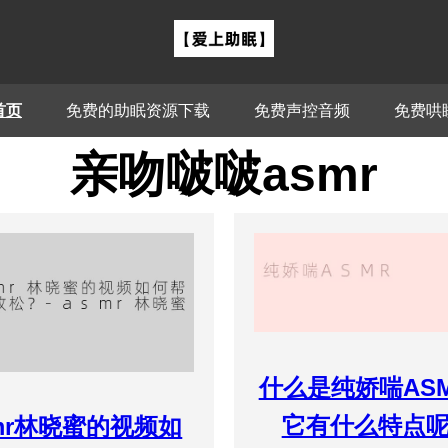
首页
免费的助眠资源下载
免费声控音频
免费哄
亲吻啵啵asmr
什么是纯娇喘AS
它有什么特点
mr林晓蜜的视频如