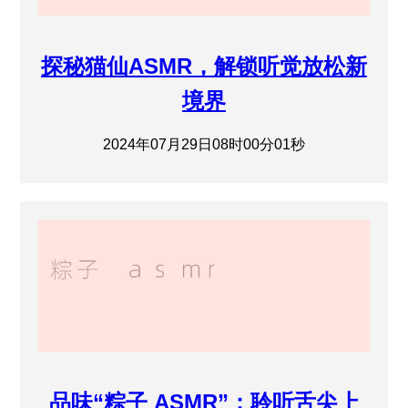
探秘猫仙ASMR，解锁听觉放松新
境界
2024年07月29日08时00分01秒
品味“粽子 ASMR”：聆听舌尖上