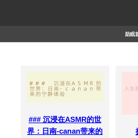
助眠
### 沉浸在ASMR的世
界：日南-canan带来的