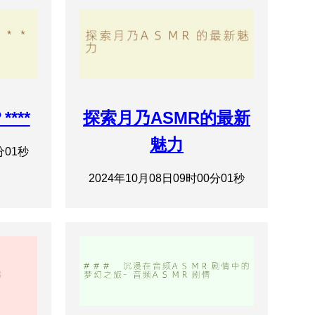
***
探索月乃ASMR的最新
魅力
分01秒
2024年10月08日09时00分01秒