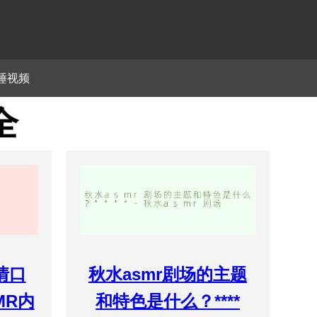
睡视频
全
情口
秋水asmr剧场的主题
MR内
和特色是什么？****