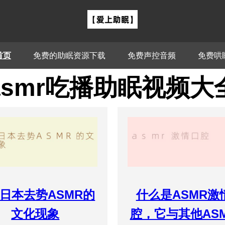
首页
免费的助眠资源下载
免费声控音频
免费哄
asmr吃播助眠视频大
日本去势ASMR的
什么是ASMR激
文化现象
腔，它与其他AS