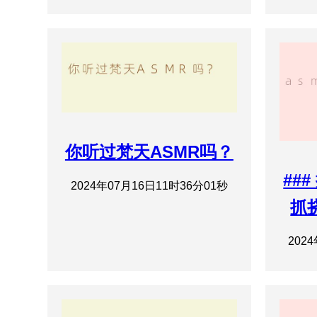
你听过梵天ASMR吗？
##
2024年07月16日11时36分01秒
抓
202