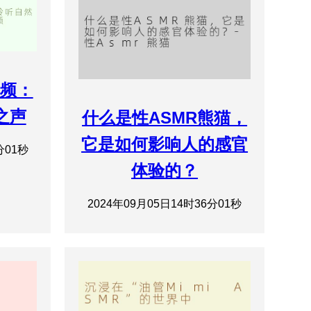
视频：
之声
什么是性ASMR熊猫，
它是如何影响人的感官
分01秒
体验的？
2024年09月05日14时36分01秒