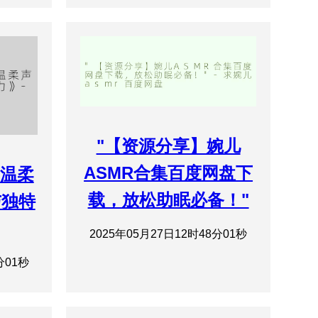
"【资源分享】婉儿
ASMR合集百度网盘下
：温柔
载，放松助眠必备！"
与独特
2025年05月27日12时48分01秒
分01秒