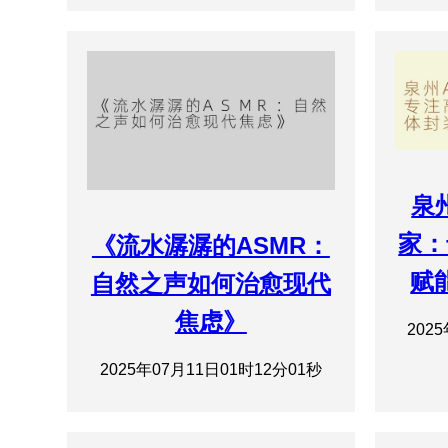
泉
家：
《流水潺潺的ASMR：
赋
自然之声如何治愈现代
焦虑》
202
2025年07月11日01时12分01秒