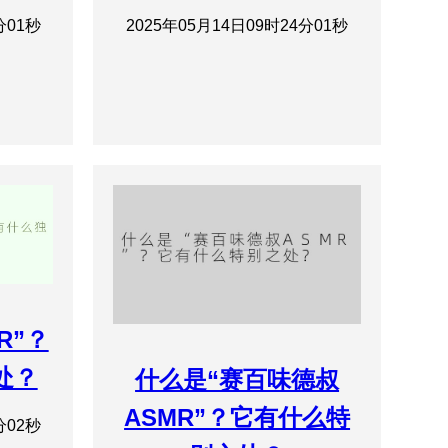
分01秒
2025年05月14日09时24分01秒
R”？
处？
什么是“赛百味德叔
ASMR”？它有什么特
分02秒