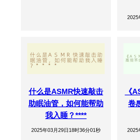
202
什么是ASMR快速敲击
《A
助眠油管，如何能帮助
卷
我入睡？****
2025年03月29日18时36分01秒
202