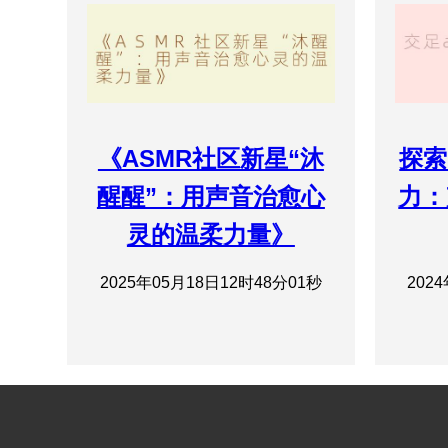
《ASMR社区新星“沐
探索
醒醒”：用声音治愈心
力：
灵的温柔力量》
2025年05月18日12时48分01秒
202