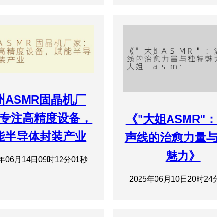
州ASMR固晶机厂
专注高精度设备，
《"大姐ASMR"
能半导体封装产业
声线的治愈力量
魅力》
5年06月14日09时12分01秒
2025年06月10日20时24