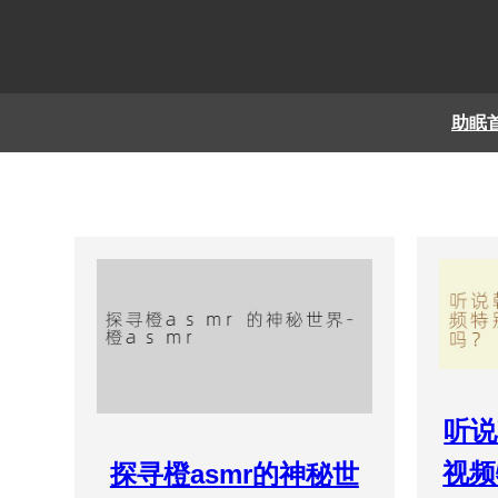
助眠
听说
视频
探寻橙asmr的神秘世