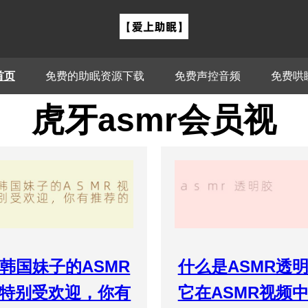
首页
免费的助眠资源下载
免费声控音频
免费哄
虎牙asmr会员视
韩国妹子的ASMR
什么是ASMR透
特别受欢迎，你有
它在ASMR视频