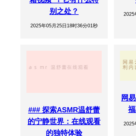
别之处？
202
2025年05月25日18时36分01秒
网易
福
### 探索ASMR温舒蕾
的宁静世界：在线观看
202
的独特体验