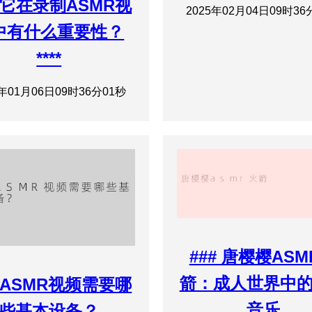
它在录制ASMR视
2025年02月04日09时36
中有什么重要性？
****
5年01月06日09时36分01秒
### 唐樱樱AS
箭：成人世界中
ASMR视频需要哪
音乐
些基本设备？