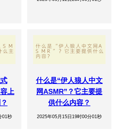
俄式
什么是“伊人狼人中文
内容上
网ASMR”？它主要提
别？
供什么内容？
分01秒
2025年05月15日19时00分01秒