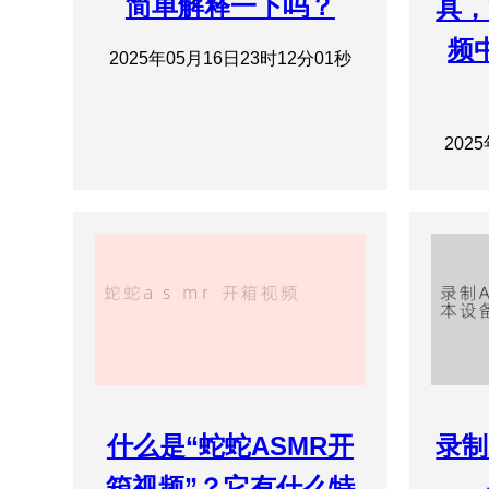
简单解释一下吗？
具，
频
2025年05月16日23时12分01秒
202
什么是“蛇蛇ASMR开
录制
箱视频”？它有什么特