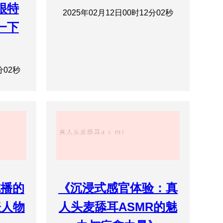
很特
2025年02月12日00时12分02秒
一下
分02秒
吃播的
《沉浸式感官体验：真
表人物
人头麦舔耳ASMR的魅