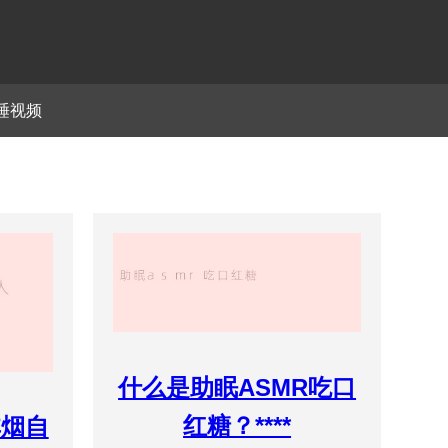
睡视频
什么是助眠ASMR吃口
红糖？****
非烟自