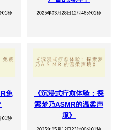
分01秒
2025年03月28日12时48分01秒
MR免
《沉浸式疗愈体验：探
？
索梦乃ASMR的温柔声
境》
分01秒
2025年05月12日23时00分01秒