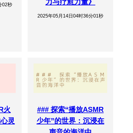
力与疗愈力量》
分02秒
2025年05月14日04时36分01秒
MR火
### 探索“播放ASMR
的心灵
少年”的世界：沉浸在
声音的海洋中