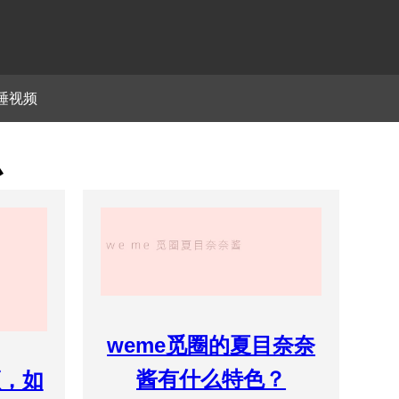
睡视频
么
weme觅圈的夏目奈奈
酱有什么特色？
频，如