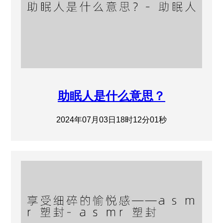
助眠人是什么意思？
2024年07月03日18时12分01秒