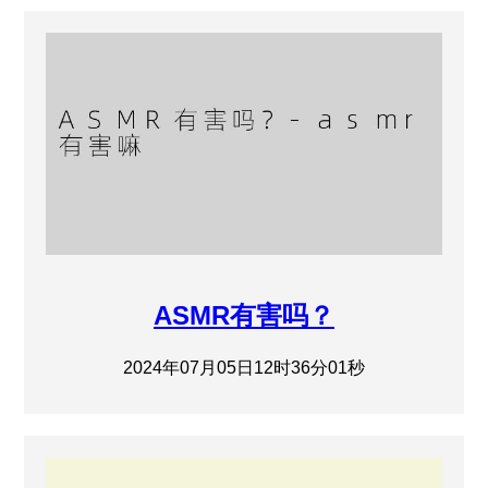
ASMR有害吗？
2024年07月05日12时36分01秒