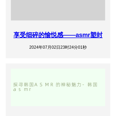
享受细碎的愉悦感——asmr塑封
2024年07月02日23时24分01秒