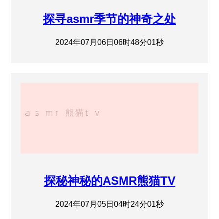
探寻asmr季节的神奇之处
2024年07月06日06时48分01秒
探秘神秘的ASMR熊猫TV
2024年07月05日04时24分01秒