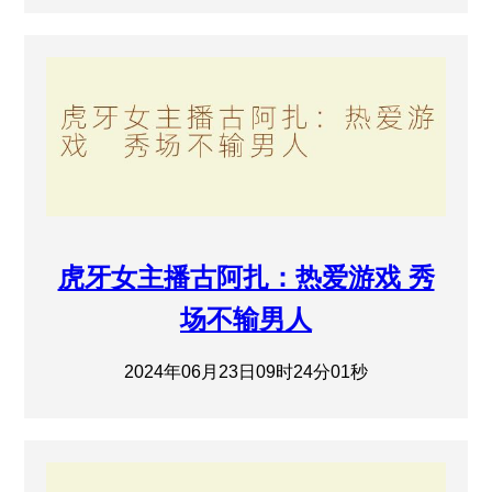
虎牙女主播古阿扎：热爱游戏 秀
场不输男人
2024年06月23日09时24分01秒