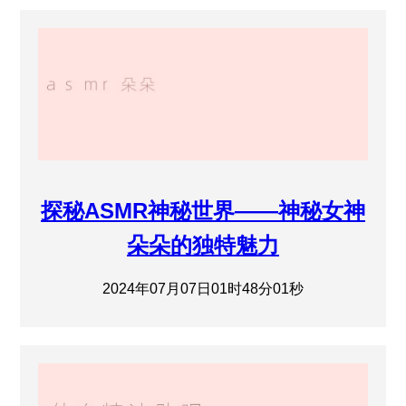
探秘ASMR神秘世界——神秘女神
朵朵的独特魅力
2024年07月07日01时48分01秒