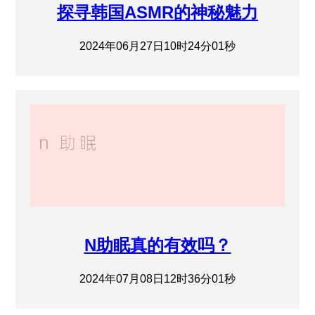
探寻韩国ASMR的神秘魅力
2024年06月27日10时24分01秒
N助眠真的有效吗？
2024年07月08日12时36分01秒