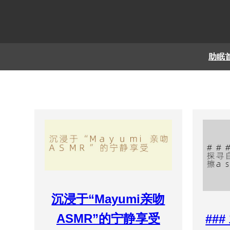
助眠
沉浸于“Mayumi亲吻
ASMR”的宁静享受
##