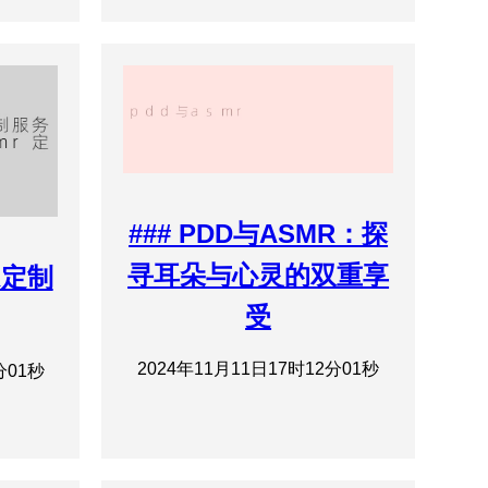
### PDD与ASMR：探
寻耳朵与心灵的双重享
R定制
受
2024年11月11日17时12分01秒
分01秒