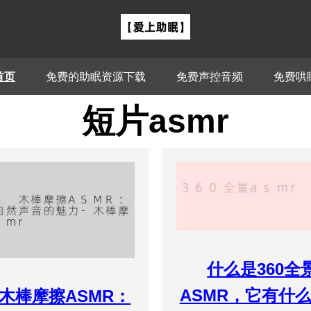
首页
免费的助眠资源下载
免费声控音频
免费哄
短片asmr
什么是360全
ASMR，它有什
# 木棒摩擦ASMR：