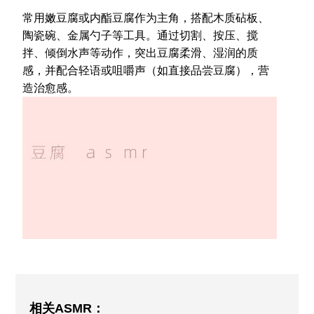
常用嫩豆腐或内酯豆腐作为主角，搭配木质砧板、
陶瓷碗、金属勺子等工具。通过切割、按压、搅
拌、倾倒水声等动作，突出豆腐柔滑、湿润的质
感，并配合轻语或咀嚼声（如直接品尝豆腐），营
造治愈感。
相关ASMR：