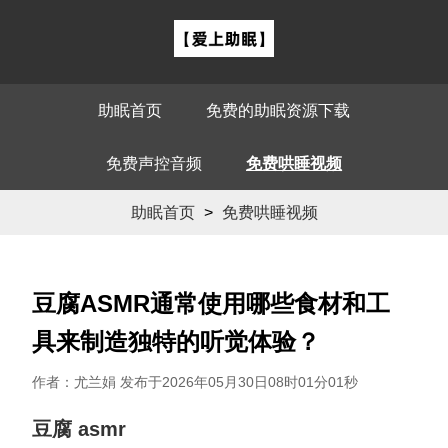
助眠首页
免费的助眠资源下载
免费声控音频
免费哄睡视频
助眠首页
>
免费哄睡视频
豆腐ASMR通常使用哪些食材和工
具来制造独特的听觉体验？
作者：尤兰娟 发布于2026年05月30日08时01分01秒
豆腐 asmr