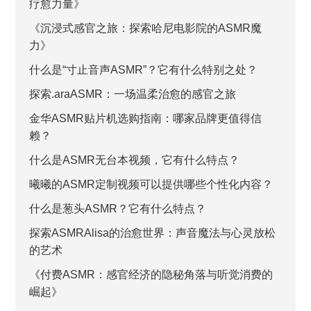
疗愈力量》
《沉浸式感官之旅：探索哈尼电影院的ASMR魔
力》
什么是“寸止音声ASMR”？它有什么特别之处？
探索.araASMR：一场温柔治愈的感官之旅
金华ASMR贴片机选购指南：哪家品牌更值得信
赖？
什么是ASMR无台本视频，它有什么特点？
曦曦的ASMR定制视频可以提供哪些个性化内容？
什么是葱头ASMR？它有什么特点？
探索ASMRAlisa的治愈世界：声音魔法与心灵放松
的艺术
《付费ASMR：感官经济的隐秘角落与听觉消费的
崛起》