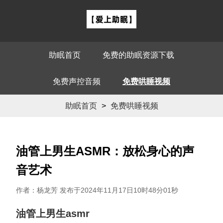
助眠首页
免费的助眠资源下载
免费声控音频
免费哄睡视频
助眠首页
>
免费哄睡视频
油管上男生ASMR：放松身心的声
音艺术
作者：杨龙芳 发布于2024年11月17日10时48分01秒
油管上男生asmr