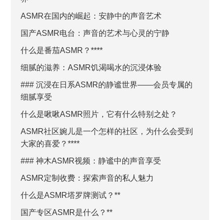
ASMR在国内的崛起：安静中的声音艺术
国产ASMR电台：声音的艺术与心灵的宁静
什么是番茄ASMR？****
细腻的滋养：ASMR饥渴喝水的沉浸体验
### 沉浸在日系ASMR的静谧世界——会员专属的
细腻享受
什么是啾啾ASMR照片，它有什么特别之处？
ASMR社区婉儿是一个怎样的社区，为什么会受到
大家的喜爱？****
### 神木ASMR视频：静谧中的声音享受
ASMR定制收费：探索声音的私人魅力
什么是ASMR塔罗牌测试？**
国产专区ASMR是什么？**