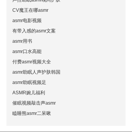
CV魔王在哪asmr
asmr电影视频
有带入感的asmr文案
asmr用书
asmr口水高能
付费asmr视频大全
asmr助眠人声护肤韩国
asmr助眠视频足
ASMR婉儿福利
催眠视频敲击声asmr
瞌睡熊asmr二呆啾