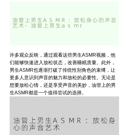
许多观众反映，通过观看这些男生ASMR视频，他
们能够快速进入放松状态，改善睡眠质量。此外，
男生ASMR也逐渐打破了传统性别角色的束缚，让
更多人意识到声音的魅力和放松的必要性。无论是
想要放松心情，还是享受声音的美妙，油管上的男
生ASMR都是一个值得尝试的选择。