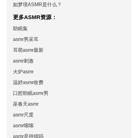
如梦境ASMR是什么？
更多ASMR资源：
助眠集
asmr男采耳
耳萌asmr最新
asmr刺激
火炉asmr
温妤asmr收费
口腔助眠asmr男
巫春天asmr
asmr尺度
asmr嗦嗦
asmr是持续吗