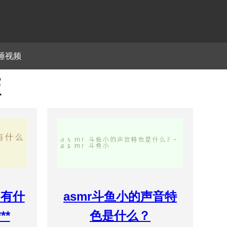
睡视频
麻
它有什
asmr斗鱼小的声音特
**
色是什么？