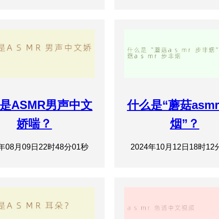
是ASMR男声中文
什么是“蘑菇asm
娇喘？
烟”？
4年08月09日22时48分01秒
2024年10月12日18时12