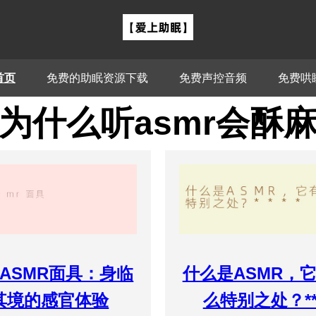
首页
免费的助眠资源下载
免费声控音频
免费哄
为什么听asmr会酥
ASMR面具：身临
什么是ASMR，
其境的感官体验
么特别之处？**