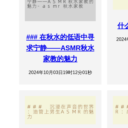
什
### 在秋水的低语中寻
202
求宁静——ASMR秋水
家教的魅力
2024年10月03日19时12分01秒