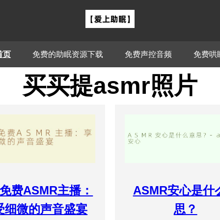
首页
免费的助眠资源下载
免费声控音频
免费哄
买买提asmr照片
免费ASMR主播：
ASMR安心是什
受细微的声音盛宴
思？