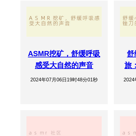
ASMR挖矿，舒缓呼吸
舒
感受大自然的声音
旅
2024年07月06日19时48分01秒
202