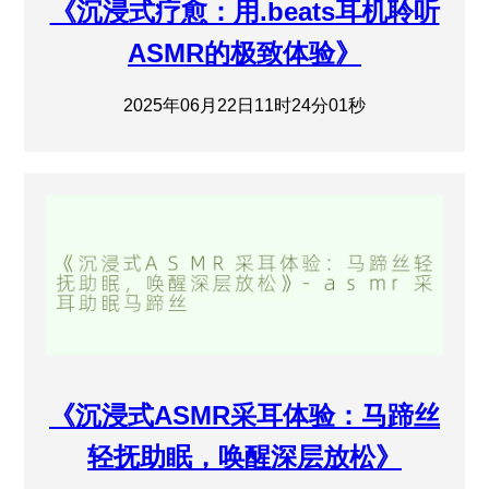
《沉浸式疗愈：用.beats耳机聆听
ASMR的极致体验》
2025年06月22日11时24分01秒
《沉浸式ASMR采耳体验：马蹄丝
轻抚助眠，唤醒深层放松》