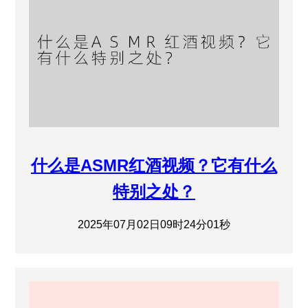
什么是ASMR红酒视频？它有什么
特别之处？
2025年07月02日09时24分01秒