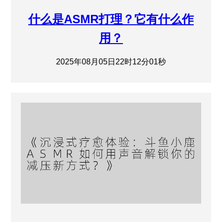
什么是ASMR打理？它有什么作
用？
2025年08月05日22时12分01秒