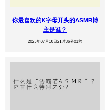
你最喜欢的K字母开头的ASMR博
主是谁？
2025年07月10日21时36分01秒