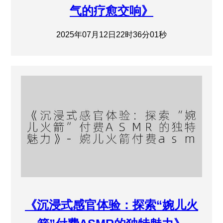
气的疗愈交响》
2025年07月12日22时36分01秒
《沉浸式感官体验：探索“婉儿火