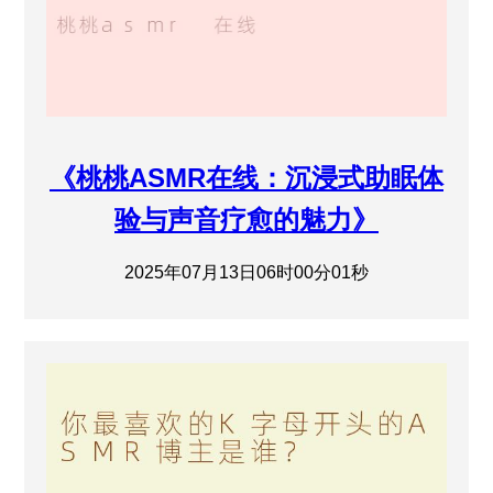
《桃桃ASMR在线：沉浸式助眠体
验与声音疗愈的魅力》
2025年07月13日06时00分01秒