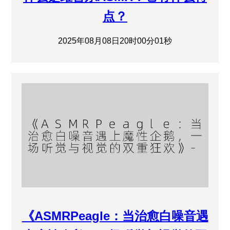
点？
2025年08月08日20时00分01秒
《ASMRPeagle：当治愈白噪音遇