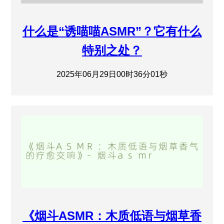
什么是“诱喵喵ASMR”？它有什么
特别之处？
2025年06月29日00时36分01秒
《烟斗ASMR：木质低语与烟草香