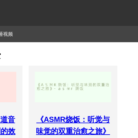
睡视频
课
声道音
《ASMR烧饭：听觉与
别的效
味觉的双重治愈之旅》