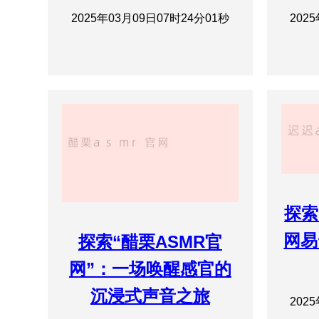
2025年03月09日07时24分01秒
202
探索
网易
探索“醋栗ASMR官
网”：一场唤醒感官的
沉浸式声音之旅
202