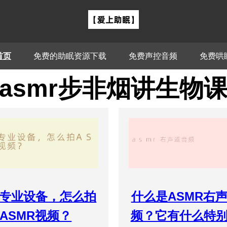
首页
免费的助眠资源下载
免费声控音频
免费哄
asmr步非烟讲生物
专业设备，怎么拍
什么是ASMR右
ASMR视频？
频？它有什么特