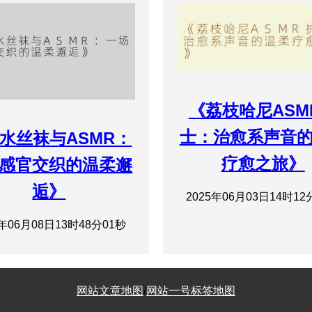
《荔枝哈尼ASM
士：治愈系声音
水丝袜与ASMR：
疗愈之旅》
感官交织的温柔邂
逅》
2025年06月03日14时12
5年06月08日13时48分01秒
网站文章地图
/
网站一号标签地图