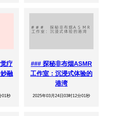
听觉疗
### 探秘非布烟ASMR
奇妙融
工作室：沉浸式体验的
港湾
分01秒
2025年03月24日03时12分01秒