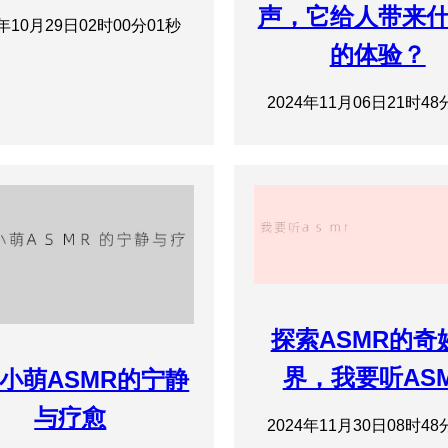
声，它给人带来
4年10月29日02时00分01秒
的体验？
2024年11月06日21时48
探索ASMR的奇
界，我要听AS
小萌ASMR的宁静
与疗愈
2024年11月30日08时48