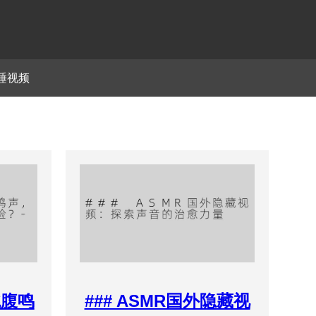
睡视频
跳腹鸣
### ASMR国外隐藏视