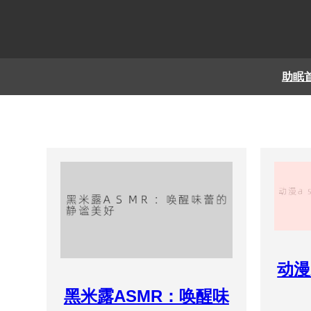
助眠
动漫
黑米露ASMR：唤醒味