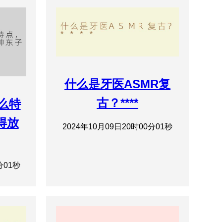
什么是牙医ASMR复
古？****
什么特
得放
2024年10月09日20时00分01秒
分01秒