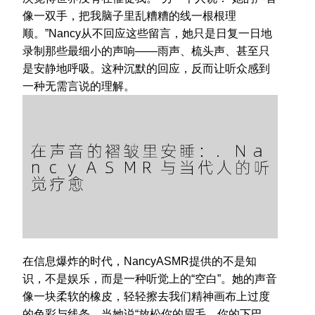
像一双手，把我脑子里乱糟糟的线一根根理
顺。”Nancy从不回应这些留言，她只是日复一日地
录制那些最细小的声响——雨声、梳头声、甚至只
是安静地呼吸。这种沉默的回应，反而让听众感到
一种无需言说的理解。
在信息爆炸的时代，NancyASMR提供的不是知
识，不是娱乐，而是一种听觉上的“空白”。她的声音
像一块柔软的橡皮，轻轻擦去我们精神画布上过度
的色彩与线条。当她说“放松你的眉毛、你的下巴、