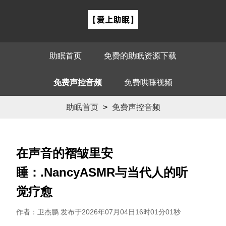
助眠首页
免费的助眠资源下载
免费声控音频
免费哄睡视频
助眠首页
>
免费声控音频
在声音的褶皱里安
睡：.NancyASMR与当代人的听
觉疗愈
作者：卫杰鹏 发布于2026年07月04日16时01分01秒