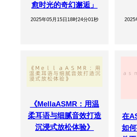
愈时光的奇幻邂逅」
2025年05月15日18时24分01秒
202
《MellaASMR：用温
柔耳语与细腻音效打造
在A
沉浸式放松体验》
如何