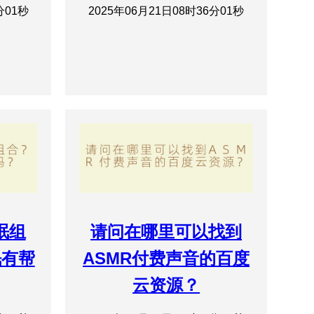
分01秒
2025年06月21日08时36分01秒
眠组
请问在哪里可以找到
眠有帮
ASMR付费声音的百度
云资源？