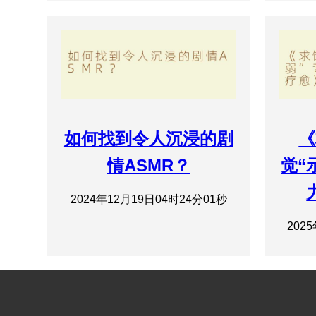
如何找到令人沉浸的剧
《
情ASMR？
觉“
2024年12月19日04时24分01秒
202