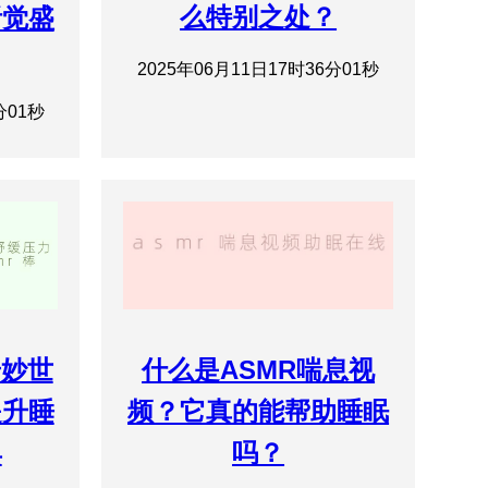
么特别之处？
听觉盛
2025年06月11日17时36分01秒
分01秒
奇妙世
什么是ASMR喘息视
提升睡
频？它真的能帮助睡眠
具
吗？