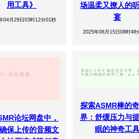
用工具》
场温柔又撩人的
宴
5年04月29日03时12分01秒
2025年06月15日08时48
探索ASMR棒的
界：舒缓压力与
SMR论坛网盘中，
眠的神奇工
确保上传的音频文