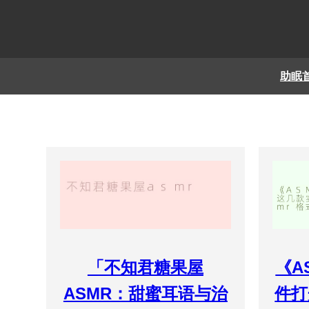
助眠
「不知君糖果屋
《A
ASMR：甜蜜耳语与治
件打