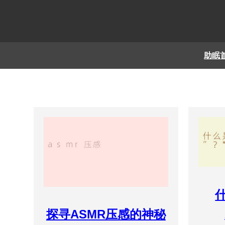
助眠
探寻ASMR压感的神秘