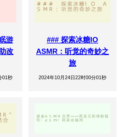
失眠游
### 探索冰糖IO
助改
ASMR：听觉的奇妙之
旅
分01秒
2024年10月24日22时00分01秒