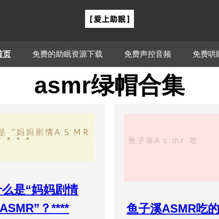
首页
免费的助眠资源下载
免费声控音频
免费哄
asmr绿帽合集
什么是“妈妈剧情
ASMR”？****
鱼子溪ASMR吃