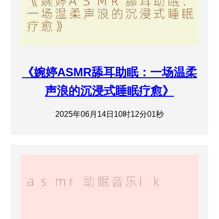
《婉婷ASMR舔耳助眠：一场温柔
声浪的沉浸式睡眠疗愈》
2025年06月14日10时12分01秒