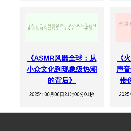
《ASMR风靡全球：从
《火
小众文化到现象级热潮
声音
的背后》
带
2025年08月08日21时00分01秒
202