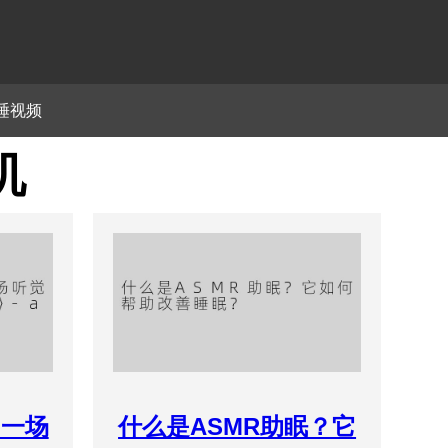
睡视频
机
：一场
什么是ASMR助眠？它