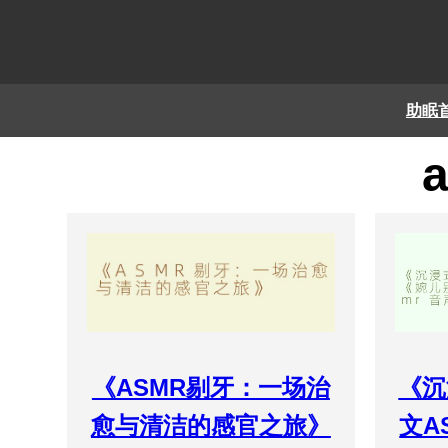
助眠
《ASMR剔牙：一场治
《沉
愈与清洁的感官之旅》
文A