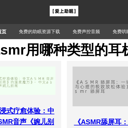
首页
免费的助眠资源下载
免费声控音频
免费哄
asmr用哪种类型的耳
浸式疗愈体验：中
SMR音声《婉儿别
《ASMR舔屏耳