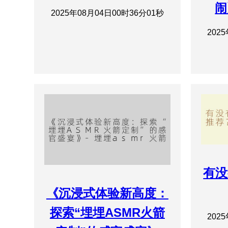
闹
2025年08月04日00时36分01秒
202
有没
《沉浸式体验新高度：
探索“埋埋ASMR火箭
202