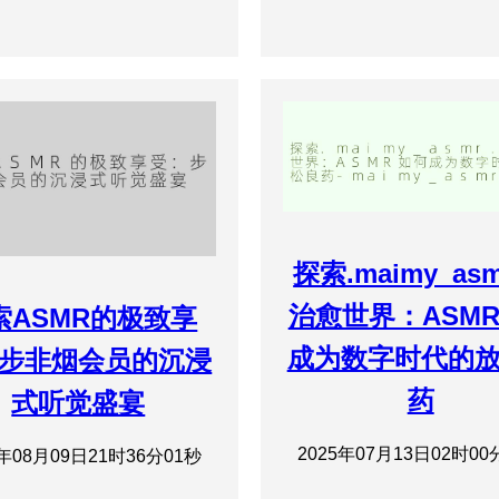
探索.maimy_asm
治愈世界：ASM
索ASMR的极致享
成为数字时代的
步非烟会员的沉浸
药
式听觉盛宴
2025年07月13日02时00
5年08月09日21时36分01秒