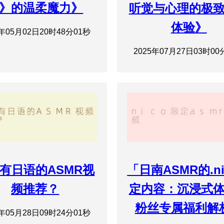
》的温柔魔力》
听觉与心理的极
体验》
5年05月02日20时48分01秒
2025年07月27日03时00
有日语的ASMR视
「日南ASMR的.n
频推荐？
定内容：沉浸式
粉丝专属福利解
5年05月28日09时24分01秒