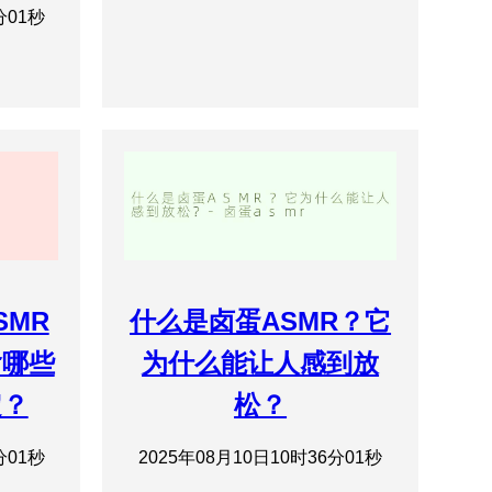
分01秒
SMR
什么是卤蛋ASMR？它
含哪些
为什么能让人感到放
定？
松？
分01秒
2025年08月10日10时36分01秒