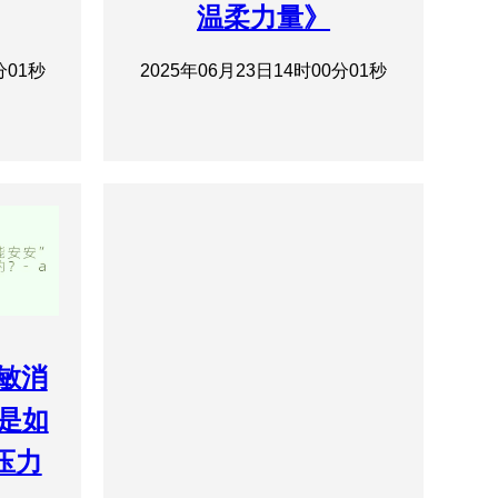
温柔力量》
分01秒
2025年06月23日14时00分01秒
赫敏消
是如
压力