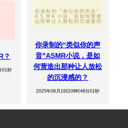
你录制的“类似你的声
音”ASMR小说，是如
MR？
何营造出那种让人放松
分01秒
的沉浸感的？
2025年06月19日09时48分01秒