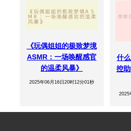
《玩偶姐姐的极致梦境
ASMR：一场唤醒感官
什么
的温柔风暴》
控助
2025年06月16日20时12分01秒
202