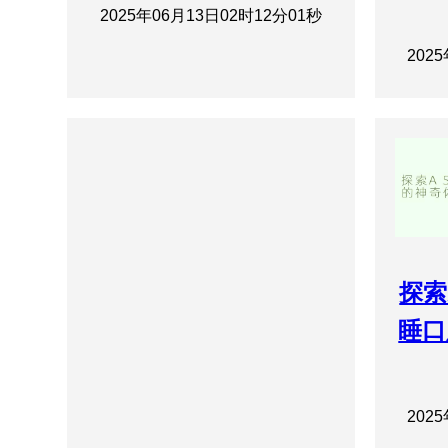
2025年06月13日02时12分01秒
202
探索
睡口
202