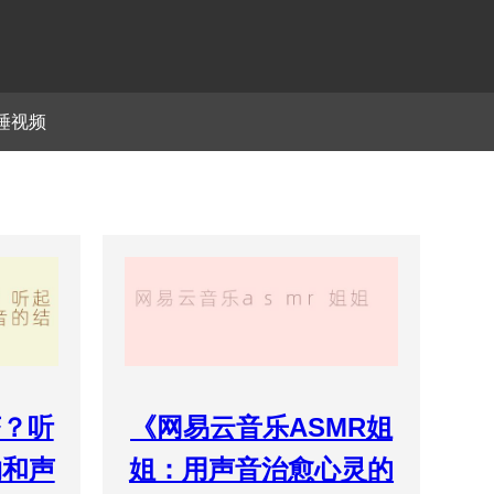
睡视频
茶？听
《网易云音乐ASMR姐
物和声
姐：用声音治愈心灵的