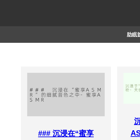
助眠
A
### 沉浸在“蜜享