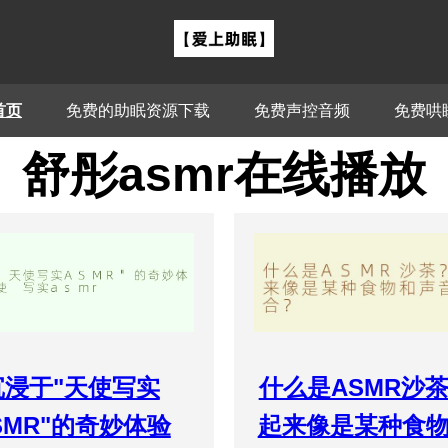
首页
免费的助眠资源下载
免费声控音频
免费哄
舒彤asmr在线播放
沉浸于"天使写实
什么是ASMR沙
SMR"的奇妙体验
起来像是某种食