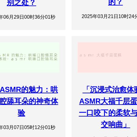
的？
别之处？
2025年03月21日10时24
5年06月29日00时36分01秒
ASMR的魅力：哄
「沉浸式治愈体
腔舔耳朵的神奇体
ASMR大福千层
验
一口咬下的柔软
交响曲」
5年03月07日05时12分01秒