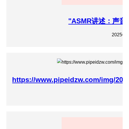
"ASMR讲述：声
2025年
https://www.pipeidzw.com/img/202