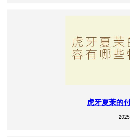
虎牙夏茉的付费
2025年