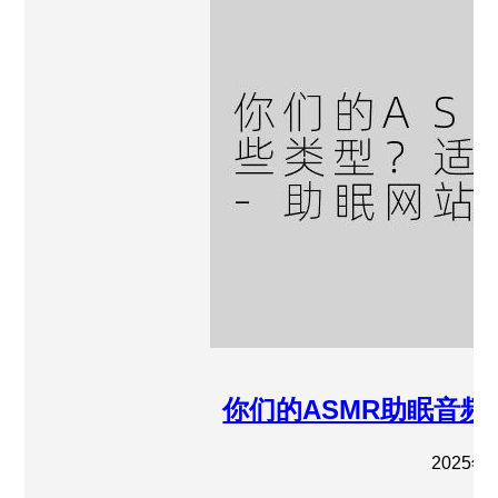
你们的ASMR助眠音
2025年