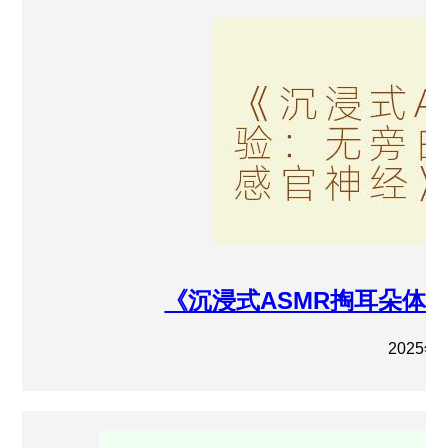
《沉浸式ASMR掏耳朵体
2025年