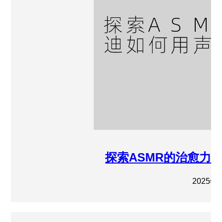
探索ASMR的治愈力
2025年