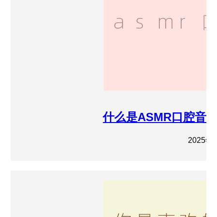
什么是ASMR口腔音
2025年