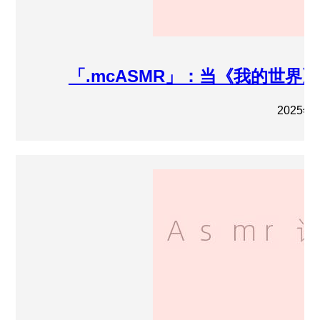
「.mcASMR」：当《我的世
2025年