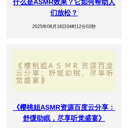
什么是ASMR效果？它如何帮助人
们放松？
2025年08月16日04时12分02秒
《樱桃姐ASMR资源百度云分享：
舒缓助眠，尽享听觉盛宴》