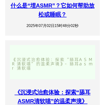
什么是“埋ASMR”？它如何帮助放
松或睡眠？
2025年07月02日15时48分02秒
《沉浸式治愈体验：探索“舔耳
ASMR清软喵”的温柔声境》