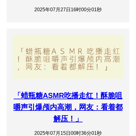
2025年07月27日16时00分01秒
「蜡瓶糖ASMR吃播走红！酥脆咀
嚼声引爆颅内高潮，网友：看着都
解压！」
2025年07月15日00时36分01秒