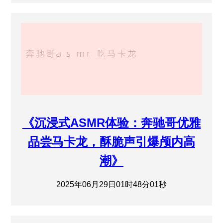
《沉浸式ASMR体验：奔驰哥优雅
品尝马卡龙，酥脆声引爆颅内高
潮》
2025年06月29日01时48分01秒